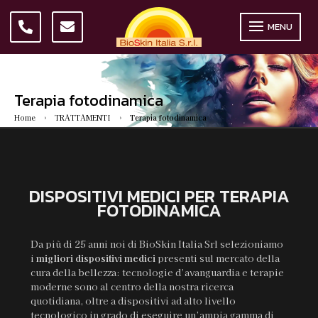
MENU
Terapia fotodinamica
Home
TRATTAMENTI
Terapia fotodinamica
5
5
DISPOSITIVI MEDICI PER TERAPIA
FOTODINAMICA
Da più di 25 anni noi di BioSkin Italia Srl selezioniamo
i
migliori dispositivi
medici
presenti sul mercato della
cura della bellezza: tecnologie d’avanguardia e terapie
moderne sono al centro della nostra ricerca
quotidiana, oltre a dispositivi ad alto livello
tecnologico in grado di eseguire un’ampia gamma di