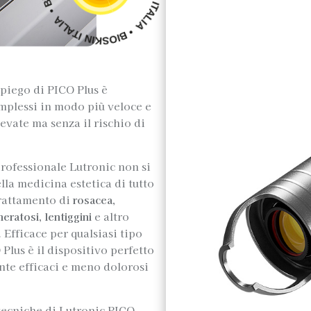
mpiego di PICO Plus è
omplessi in modo più veloce e
vate ma senza il rischio di
professionale Lutronic non si
lla medicina estetica di tutto
trattamento di
rosacea,
eratosi, lentiggini
e altro
Efficace per qualsiasi tipo
 Plus è il dispositivo perfetto
nte efficaci e meno dolorosi
tecniche di Lutronic PICO