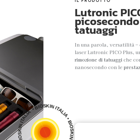
IL PRODOTTO
Lutronic PICO
picosecondo 
tatuaggi
In una parola, versatilità 
laser Lutronic PICO Plus, 
rimozione di tatuaggi
che con
nanosecondo con le
presta