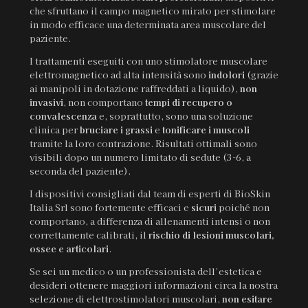
che sfruttano il campo magnetico mirato per stimolare
in modo efficace una determinata area muscolare del
paziente.
I trattamenti eseguiti con uno stimolatore muscolare
elettromagnetico ad alta intensità sono
indolori
(grazie
ai manipoli in dotazione raffreddati a liquido),
non
invasivi
, non comportano
tempi di recupero o
convalescenza
e, soprattutto, sono una soluzione
clinica per
bruciare i grassi
e
tonificare i muscoli
tramite la loro contrazione. Risultati ottimali sono
visibili dopo un numero limitato di sedute (3-6, a
seconda del paziente).
I dispositivi consigliati dal team di esperti di BioSkin
Italia Srl sono fortemente efficaci e
sicuri
poiché non
comportano, a differenza di allenamenti intensi o non
correttamente calibrati, il
rischio di lesioni muscolari,
ossee e articolari
.
Se sei un medico o un professionista dell’estetica e
desideri ottenere maggiori informazioni circa la nostra
selezione di elettrostimolatori muscolari,
non esitare